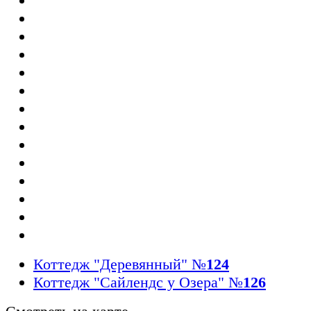
Коттедж "Деревянный"
№
124
Коттедж "Сайлендс у Озера"
№
126