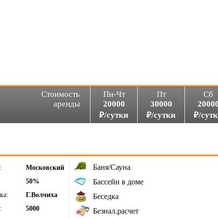
Стоимость
Пн-Чт
Пт
Сб
аренды
20000
30000
2000
₽/сутки
₽/сутки
₽/сут
Баня/Сауна
:
Московский
50%
Бассейн в доме
ка:
Г.Волчиха
Беседка
:
5000
Безнал.расчет