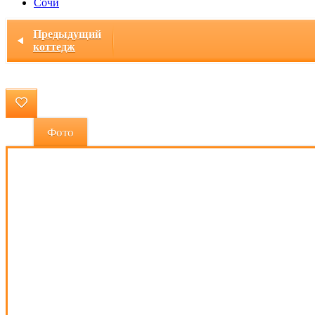
Сочи
Главная
/ Экодом «Кедровый» (Волчиха)
Предыдущий
коттедж
Фото