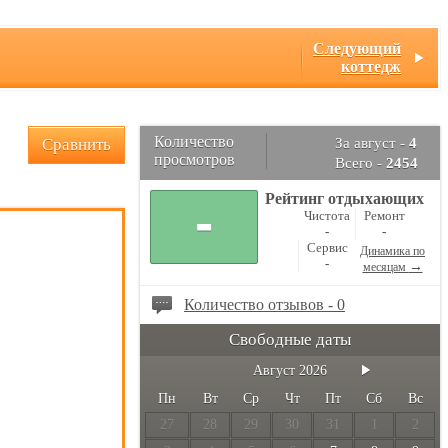
Следующий
коттедж
Количество
Сравнить
За август -
4
просмотров
Всего -
2454
Рейтинг отдыхающих
-
Чистота
Ремонт
-
-
Сервис
Динамика по
-
→
месяцам
Количество отзывов - 0
Свободные даты
Август
2026
Пн
Вт
Ср
Чт
Пт
Сб
Вс
27
28
29
30
31
1
2