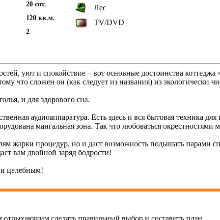
20 сот.
Лес
120 кв.м.
TV/DVD
2
стей, уют и спокойствие – вот основные достоинства коттеджа 
ому что сложен он (как следует из названия) из экологически чи
толья, и для здорового сна.
ственная аудиоаппаратура. Есть здесь и вся бытовая техника дл
оборудована мангальная зона. Так что любоваться окрестностями
елям жарки процедур, но и даст возможность подышать парами с
аст вам двойной заряд бодрости!
 и целебным!
 отдыхающим сделать правильный выбор и составить план