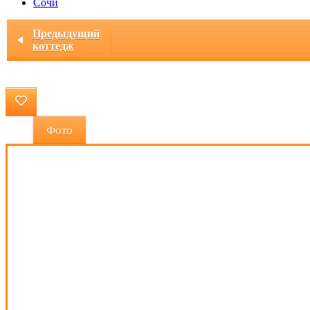
Сочи
Главная
/ Коттедж "Свадебный"
Предыдущий
коттедж
Фото