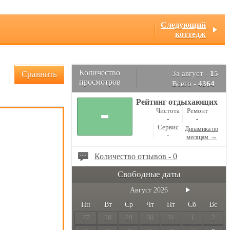
Следующий
коттедж
Количество
Сравнить
За август -
15
просмотров
Всего -
4364
Рейтинг отдыхающих
-
Чистота
Ремонт
-
-
Сервис
Динамика по
-
→
месяцам
Количество отзывов - 0
Свободные даты
Август
2026
Пн
Вт
Ср
Чт
Пт
Сб
Вс
27
28
29
30
31
1
2