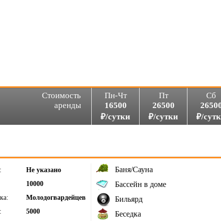
Стоимость
Пн-Чт
Пт
Сб
аренды
16500
26500
2650
₽/сутки
₽/сутки
₽/сут
Баня/Сауна
:
Не указано
10000
Бассейн в доме
ка:
Молодогвардейцев
Бильярд
:
5000
Беседка