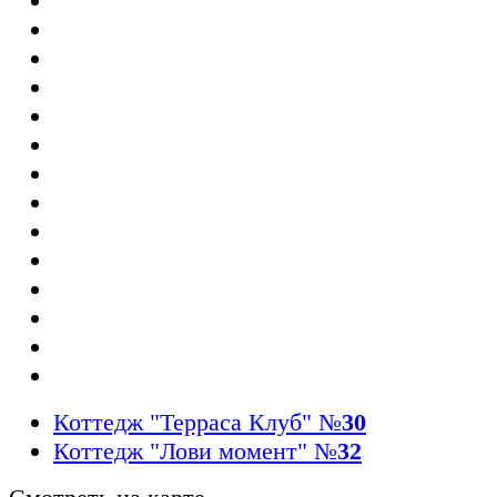
Коттедж "Терраса Клуб"
№
30
Коттедж "Лови момент"
№
32