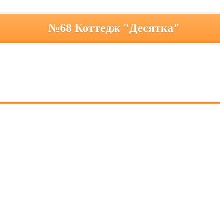
№68 Коттедж "Десятка"