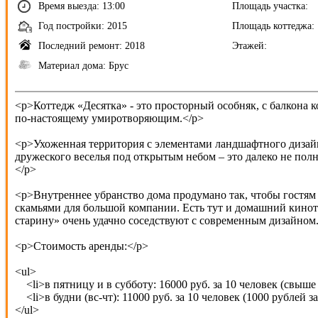
Время выезда: 13:00
Площадь участка:
Год постройки: 2015
Площадь коттеджа:
Последний ремонт: 2018
Этажей:
Материал дома: Брус
<p>Коттедж «Десятка» - это просторный особняк, с балкона к
по-настоящему умиротворяющим.</p>
<p>Ухоженная территория с элементами ландшафтного дизайна,
дружеского веселья под открытым небом – это далеко не полн
</p>
<p>Внутреннее убранство дома продумано так, чтобы гостям 
скамьями для большой компании. Есть тут и домашний киноте
старину» очень удачно соседствуют с современным дизайном.
<p>Стоимость аренды:</p>
<ul>
<li>в пятницу и в субботу: 16000 руб. за 10 человек (свыше +
<li>в будни (вс-чт): 11000 руб. за 10 человек (1000 рублей з
</ul>