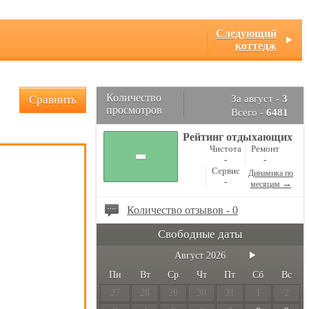
Следующий
коттедж
Количество
Сравнить
За август -
3
просмотров
Всего -
6481
Рейтинг отдыхающих
-
Чистота
Ремонт
-
-
Сервис
Динамика по
-
→
месяцам
Количество отзывов - 0
Свободные даты
Август
2026
Пн
Вт
Ср
Чт
Пт
Сб
Вс
27
28
29
30
31
1
2