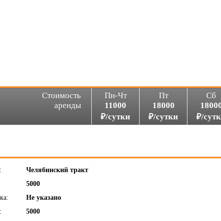
Стоимость
Пн-Чт
Пт
Сб
аренды
11000
18000
1800
₽/сутки
₽/сутки
₽/сут
:
Челябинский тракт
5000
ка:
Не указано
:
5000