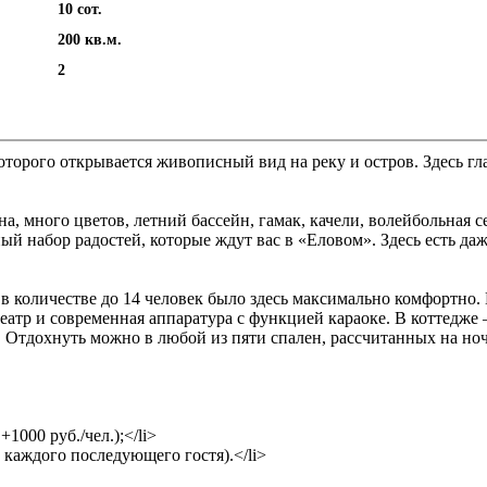
10 сот.
200 кв.м.
2
оторого открывается живописный вид на реку и остров. Здесь гл
 много цветов, летний бассейн, гамак, качели, волейбольная се
ый набор радостей, которые ждут вас в «Еловом». Здесь есть да
в количестве до 14 человек было здесь максимально комфортно. 
атр и современная аппаратура с функцией караоке. В коттедже 
 Отдохнуть можно в любой из пяти спален, рассчитанных на ноч
1000 руб./чел.);</li>
а каждого последующего гостя).</li>