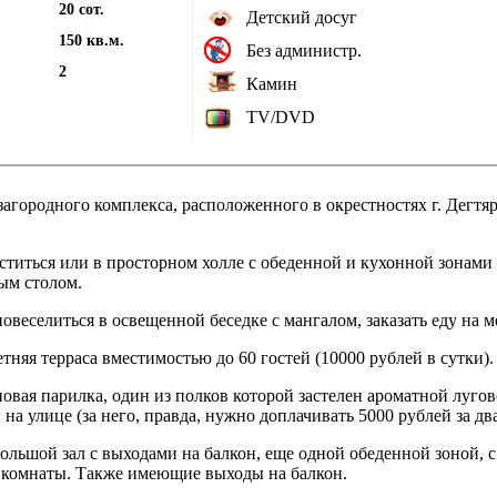
20 сот.
Детский досуг
150 кв.м.
Без администр.
2
Камин
TV/DVD
ородного комплекса, расположенного в окрестностях г. Дегтяр
титься или в просторном холле с обеденной и кухонной зонами (
ным столом.
овеселиться в освещенной беседке с мангалом, заказать еду на 
тняя терраса вместимостью до 60 гостей (10000 рублей в сутки).
повая парилка, один из полков которой застелен ароматной лугов
а улице (за него, правда, нужно доплачивать 5000 рублей за два
ольшой зал с выходами на балкон, еще одной обеденной зоной, 
 комнаты. Также имеющие выходы на балкон.