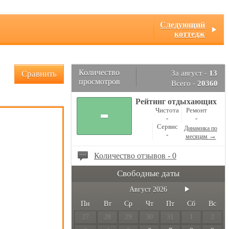
Следующий
)
коттедж
Количество
Сравнить
За август -
13
просмотров
Всего -
20360
Рейтинг отдыхающих
-
Чистота
Ремонт
-
-
Сервис
Динамика по
-
→
месяцам
Количество отзывов - 0
Свободные даты
Август
2026
Пн
Вт
Ср
Чт
Пт
Сб
Вс
27
28
29
30
31
1
2