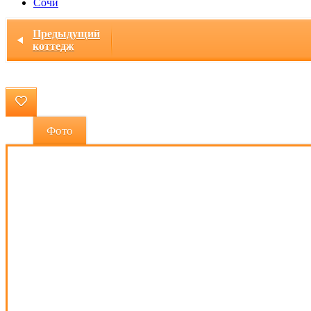
Сочи
Главная
/ Коттедж "Кириешка" 1 (Дегтярск)
Предыдущий
коттедж
Фото