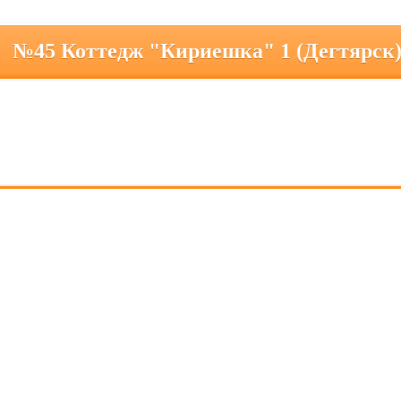
№45 Коттедж "Кириешка" 1 (Дегтярск