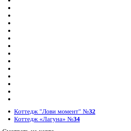
Коттедж "Лови момент"
№
32
Коттедж «Лагуна»
№
34