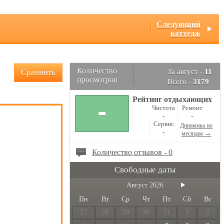
Следующий
коттедж
Количество
Сравнить
За август -
11
просмотров
Всего -
3179
Рейтинг отдыхающих
-
Чистота
Ремонт
-
-
Сервис
Динамика по
-
→
месяцам
Количество отзывов - 0
Свободные даты
Август
2026
Пн
Вт
Ср
Чт
Пт
Сб
Вс
27
28
29
30
31
1
2