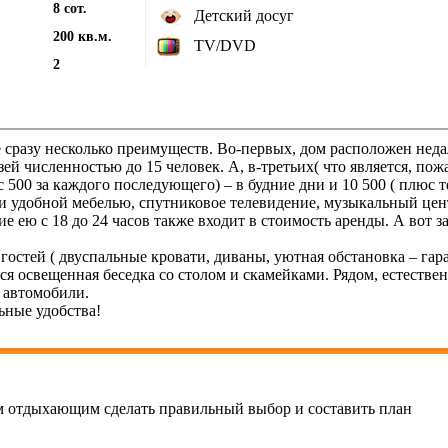
8 сот.
Детский досуг
200 кв.м.
TV/DVD
2
сразу несколько преимуществ. Во-первых, дом расположен недале
зей численностью до 15 человек. А, в-третьих( что является, п
с 500 за каждого последующего) – в будние дни и 10 500 ( плюс т
 и удобной мебелью, спутниковое телевидение, музыкальный цен
ние ею с 18 до 24 часов также входит в стоимость аренды. А вот
 гостей ( двуспальные кровати, диваны, уютная обстановка – га
я освещенная беседка со столом и скамейками. Рядом, естествен
 автомобили.
ьные удобства!
 отдыхающим сделать правильный выбор и составить план