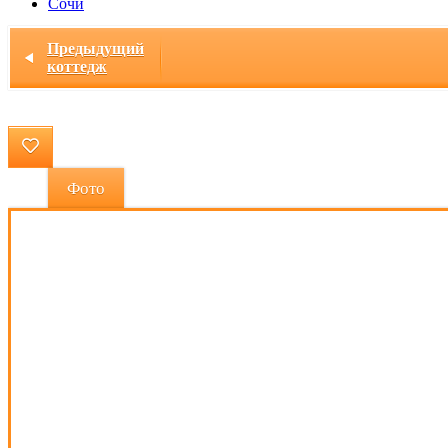
Сочи
Главная
/ Коттедж "Домик в деревне"
Предыдущий
коттедж
Фото