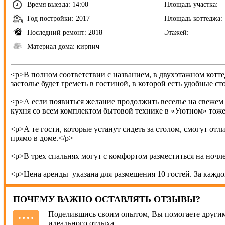
Время выезда: 14:00
Площадь участка:
Год постройки: 2017
Площадь коттеджа:
Последний ремонт: 2018
Этажей:
Материал дома: кирпич
<p>В полном соответствии с названием, в двухэтажном котт
застолье будет греметь в гостиной, в которой есть удобные с
<p>А если появиться желание продолжить веселье на свежем
кухня со всем комплектом бытовой технике в «Уютном» тоже 
<p>А те гости, которые устанут сидеть за столом, смогут отл
прямо в доме.</p>
<p>В трех спальнях могут с комфортом разместиться на ночле
<p>Цена аренды указана для размещения 10 гостей. За каждо
ПОЧЕМУ ВАЖНО ОСТАВЛЯТЬ ОТЗЫВЫ?
Поделившись своим опытом, Вы помогаете другим
идеального отдыха.