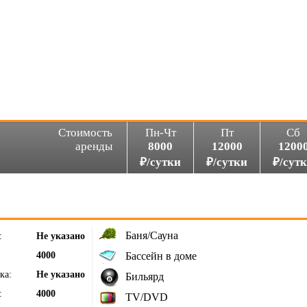
Стоимость
Пн-Чт
Пт
Сб
аренды
8000
12000
1200
₽/сутки
₽/сутки
₽/сут
Баня/Сауна
:
Не указано
4000
Бассейн в доме
ка:
Не указано
Бильярд
:
4000
TV/DVD