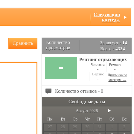
Следующий
коттедж
Количество
Сравнить
За август -
14
просмотров
Всего -
4334
Рейтинг отдыхающих
-
Чистота
Ремонт
-
-
Сервис
Динамика по
-
→
месяцам
Количество отзывов - 0
Свободные даты
Август
2026
Пн
Вт
Ср
Чт
Пт
Сб
Вс
27
28
29
30
31
1
2