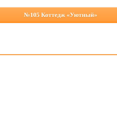
№105 Коттедж «Уютный»