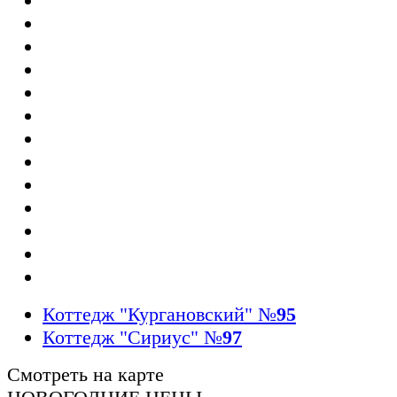
Коттедж "Кургановский"
№
95
Коттедж "Сириус"
№
97
Смотреть на карте