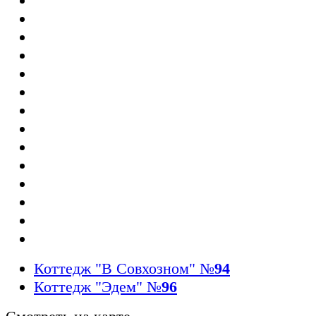
Коттедж "В Совхозном"
№
94
Коттедж "Эдем"
№
96