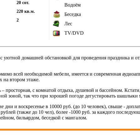
20 сот.
Водоём
220 кв.м.
Беседка
2
Лес
TV/DVD
 с уютной домашней обстановкой для проведения праздника и от
помимо всей необходимой мебели, имеется и современная аудиоа
х на втором этаже.
ь – просторная, с комнатой отдыха, душевой и бассейном. Кстат
льной зоной, так что при хорошей погоде дегустировать шашлыки
 дни и воскресенье в 10000 руб. (до 10 человек), свыше - доплат
ублей (также до 10 чел), более -1000 руб. за каждого последующ
сейном, бильярдом, беседкой с мангалом.