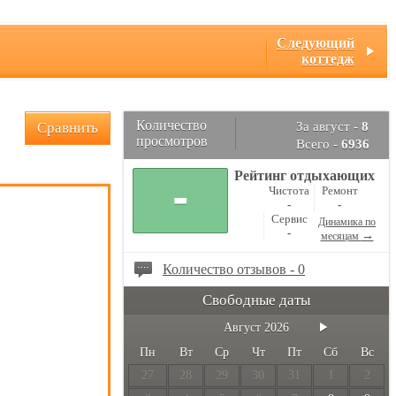
Следующий
коттедж
Количество
Сравнить
За август -
8
просмотров
Всего -
6936
Рейтинг отдыхающих
-
Чистота
Ремонт
-
-
Сервис
Динамика по
-
→
месяцам
Количество отзывов - 0
Свободные даты
Август
2026
Пн
Вт
Ср
Чт
Пт
Сб
Вс
27
28
29
30
31
1
2