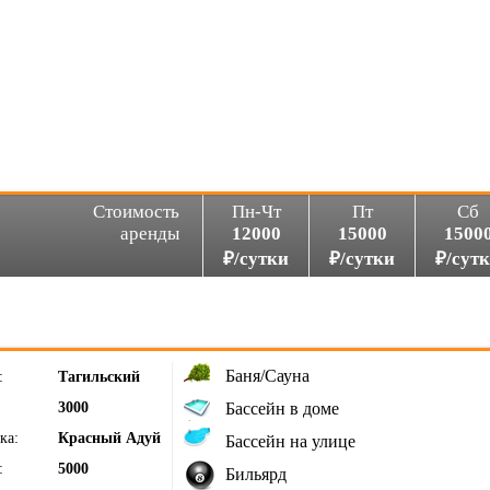
Стоимость
Пн-Чт
Пт
Сб
аренды
12000
15000
1500
₽/сутки
₽/сутки
₽/сут
Баня/Сауна
:
Тагильский
3000
Бассейн в доме
ка:
Красный Адуй
Бассейн на улице
:
5000
Бильярд