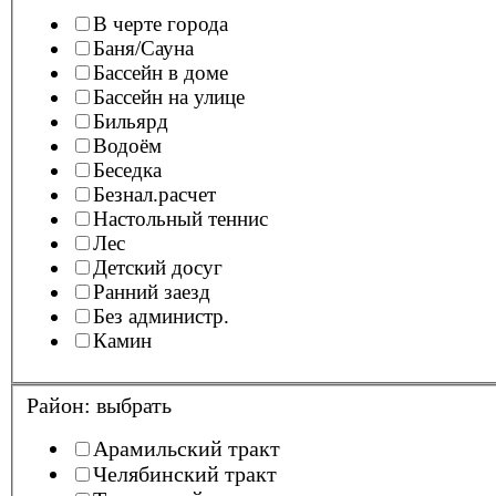
В черте города
Баня/Сауна
Бассейн в доме
Бассейн на улице
Бильярд
Водоём
Беседка
Безнал.расчет
Настольный теннис
Лес
Детский досуг
Ранний заезд
Без администр.
Камин
Район:
выбрать
Арамильский тракт
Челябинский тракт